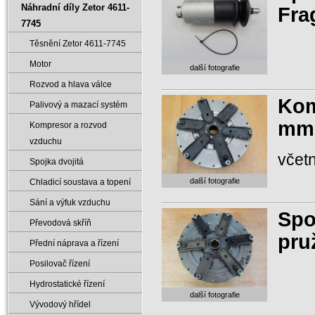
Náhradní díly Zetor 4611-
Fra
7745
Těsnění Zetor 4611-7745
Motor
další fotografie
Rozvod a hlava válce
Kom
Palivový a mazací systém
mm 
Kompresor a rozvod
vzduchu
včet
Spojka dvojitá
další fotografie
Chladicí soustava a topení
Sání a výfuk vzduchu
Spo
Převodová skříň
pru
Přední náprava a řízení
Posilovač řízení
Hydrostatické řízení
další fotografie
Vývodový hřídel