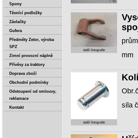
Spony
Těsnící podložky
Vys
Závlačky
spo
Gufera
prům
Předměty Zetor‚ výroba
SPZ
další fotografie
mm
Zimní provozní náplně
Přívěsy za traktory
Doprava zboží
Kol
Obchodní podmínky
Obr.č
Odstoupení od smlouvy‚
reklamace
síla
Kontakt
další fotografie