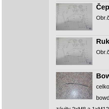
Če
Obr.č
Ruk
Obr.č
Bow
cel
bowd
závity 2xM8 a 1xM12