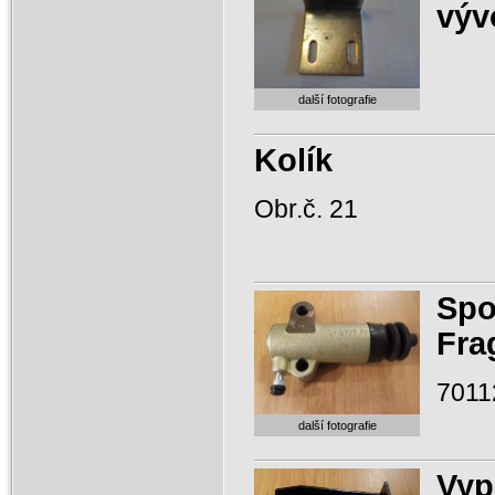
výv
další fotografie
Kolík
Obr.č. 21
Spo
Fra
7011
další fotografie
Vyp