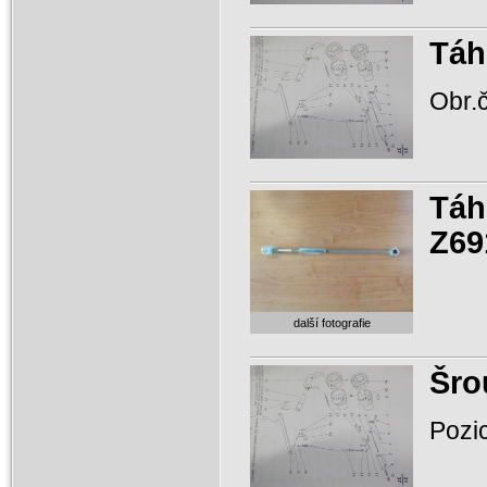
Táh
Obr.č
Táh
Z69
další fotografie
Šro
Pozi