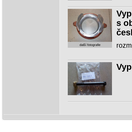
Vyp
s o
čes
rozm
další fotografie
Vyp