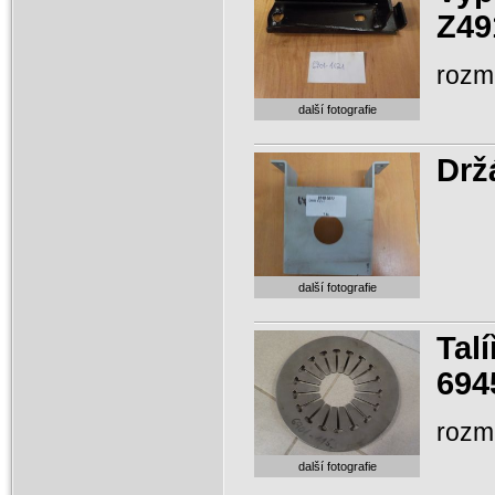
Z49
rozm
další fotografie
Drž
další fotografie
Tal
694
rozm
další fotografie