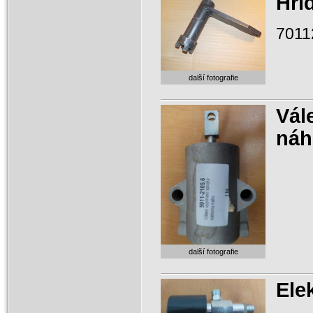
Hří
7011
další fotografie
Vál
náh
další fotografie
Ele