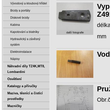
Vývodový a kloubový hřídel
Vyp
Brzdy a portály
Z49
Diskové brzdy
délk
Kabina
Kapotování a blatníky
další fotografie
mm
Hydraulický a závěsný
systém
Vod
Elektroinstalace
Nápisy
Náhradní díly TZ4K‚MT8‚
Lombardini
Osvětlení
Katalogy a příručky
Pru
Maziva‚ těsnící a čistící
Obr.č
prostředky
Mazničky