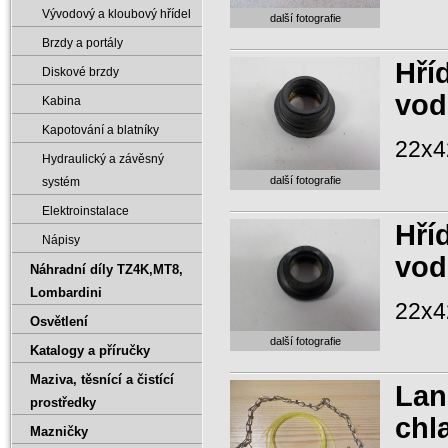
Vývodový a kloubový hřídel
další fotografie
Brzdy a portály
Hří
Diskové brzdy
vod
Kabina
Kapotování a blatníky
22x4
Hydraulický a závěsný
další fotografie
systém
Elektroinstalace
Hří
Nápisy
vod
Náhradní díly TZ4K‚MT8‚
Lombardini
22x4
Osvětlení
další fotografie
Katalogy a příručky
Maziva‚ těsnící a čistící
Lan
prostředky
chl
Mazničky