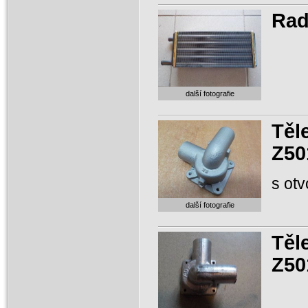
Rad
další fotografie
Těl
Z50
s otv
další fotografie
Těl
Z50