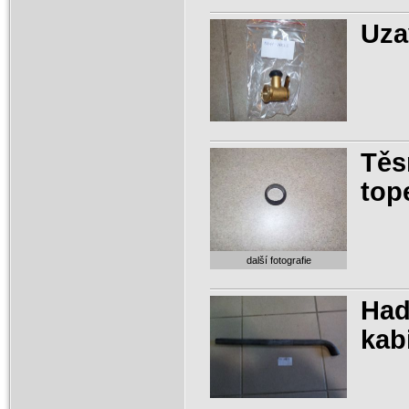
Uza
Těs
top
další fotografie
Had
kab