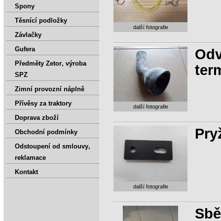
Spony
Těsnící podložky
další fotografie
Závlačky
Gufera
Odv
Předměty Zetor‚ výroba
ter
SPZ
Zimní provozní náplně
Přívěsy za traktory
další fotografie
Doprava zboží
Pry
Obchodní podmínky
Odstoupení od smlouvy‚
reklamace
Kontakt
další fotografie
Sbě