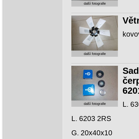
další fotografie
Větr
kovov
další fotografie
Sad
čer
620
L. 6
další fotografie
L. 6203 2RS
G. 20x40x10