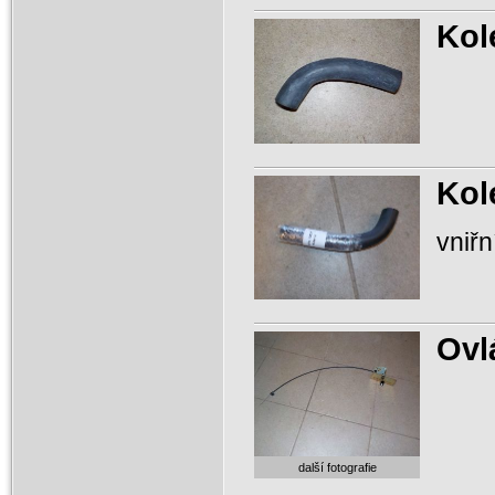
Kol
Kol
vniř
Ovl
další fotografie