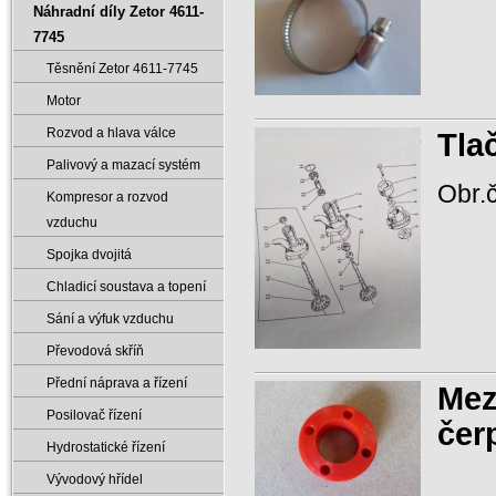
Náhradní díly Zetor 4611-
7745
Těsnění Zetor 4611-7745
Motor
Rozvod a hlava válce
Tla
Palivový a mazací systém
Obr.č
Kompresor a rozvod
vzduchu
Spojka dvojitá
Chladicí soustava a topení
Sání a výfuk vzduchu
Převodová skříň
Přední náprava a řízení
Mez
Posilovač řízení
čer
Hydrostatické řízení
Vývodový hřídel