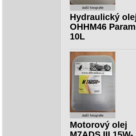
další fotografie
Hydraulický ole
OHHM46 Param
10L
další fotografie
Motorový olej
M7ADS III 15W-