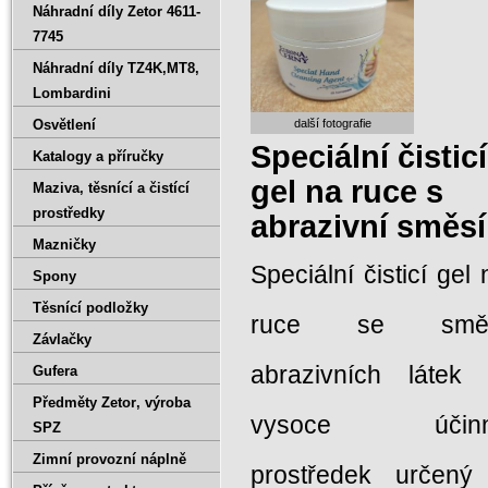
Náhradní díly Zetor 4611-
7745
Náhradní díly TZ4K‚MT8‚
Lombardini
další fotografie
Osvětlení
Speciální čisticí
Katalogy a příručky
gel na ruce s
Maziva‚ těsnící a čistící
prostředky
abrazivní směsí
Mazničky
Speciální čisticí gel 
Spony
Těsnící podložky
ruce se smě
Závlačky
abrazivních látek 
Gufera
Předměty Zetor‚ výroba
vysoce účin
SPZ
Zimní provozní náplně
prostředek určený