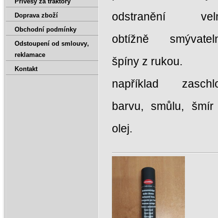
Přívěsy za traktory
odstranění vel
Doprava zboží
Obchodní podmínky
obtížně smývatel
Odstoupení od smlouvy‚
reklamace
špíny z rukou.
Kontakt
například zaschl
barvu, smůlu, šmír
olej.