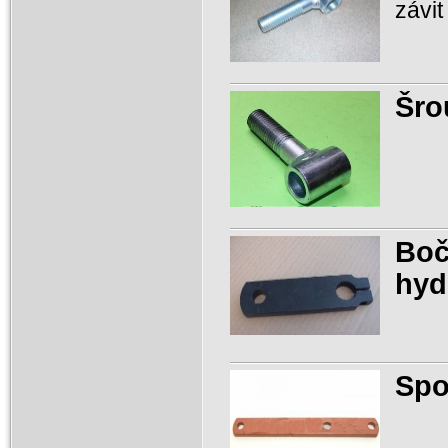
závi
Šro
Boč
hyd
Spo