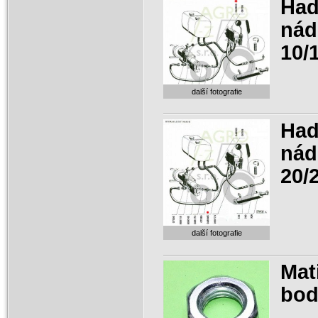
Had
nád
10/
další fotografie
Had
nád
20/
další fotografie
Mat
bo