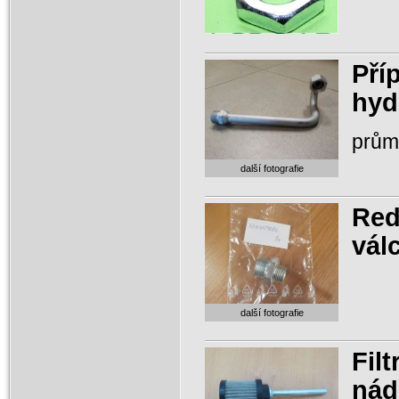
Pří
hyd
prům
další fotografie
Red
vál
další fotografie
Fil
nád