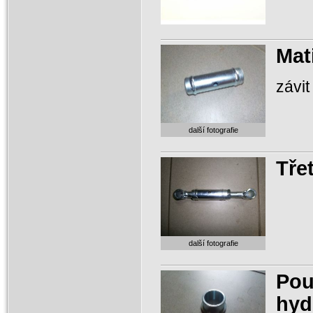
Mat
závi
další fotografie
Tře
další fotografie
Pou
hyd