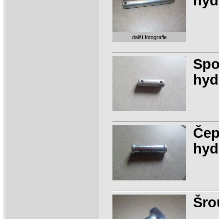
hyd
další fotografie
Spo
hyd
Čep
hyd
Šro