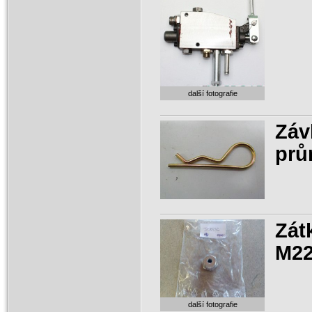
další fotografie
Záv
prů
Zát
M22
další fotografie