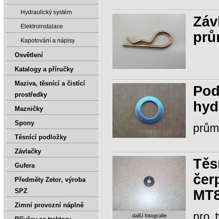
Hydraulický systém
Záv
Elektroinstalace
prů
Kapotování a nápisy
Osvětlení
Katalogy a příručky
Maziva‚ těsnící a čistící
Pod
prostředky
hyd
Mazničky
Spony
prům
Těsnící podložky
Závlačky
Těs
Gufera
čer
Předměty Zetor‚ výroba
MT
SPZ
Zimní provozní náplně
pro 
další fotografie