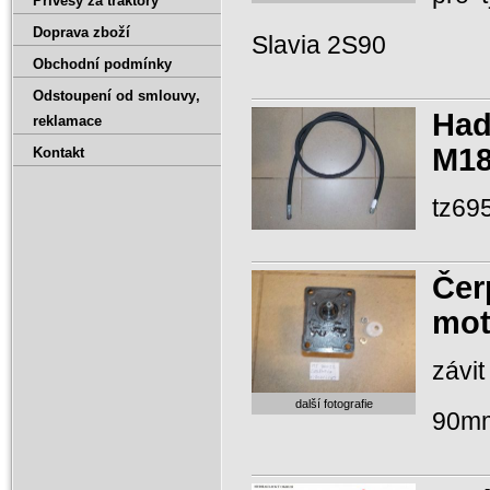
Přívěsy za traktory
Doprava zboží
Slavia 2S90
Obchodní podmínky
Odstoupení od smlouvy‚
Had
reklamace
M18
Kontakt
tz69
Čer
mot
závi
další fotografie
90m