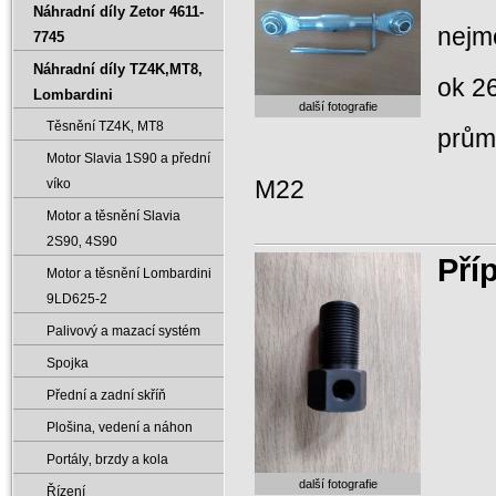
Náhradní díly Zetor 4611-
nejm
7745
Náhradní díly TZ4K‚MT8‚
ok 2
Lombardini
další fotografie
Těsnění TZ4K‚ MT8
prům
Motor Slavia 1S90 a přední
M22
víko
Motor a těsnění Slavia
2S90‚ 4S90
Pří
Motor a těsnění Lombardini
9LD625-2
Palivový a mazací systém
Spojka
Přední a zadní skříň
Plošina‚ vedení a náhon
Portály‚ brzdy a kola
další fotografie
Řízení