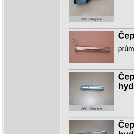
další fotografie
Čep
prům
Čep
hyd
další fotografie
Čep